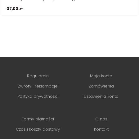
37,00
zł
Regulamin
Moje konto
Zwroty i reklamacje
Zamówienia
Polityka prywatności
Ustawienia konta
Formy płatności
O nas
Czas i koszty dostawy
Kontakt