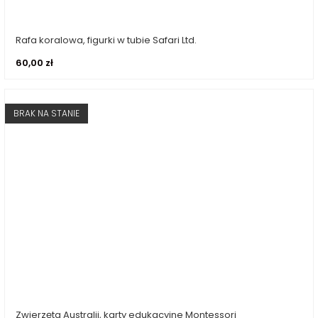
Rafa koralowa, figurki w tubie Safari Ltd.
Dodaj do koszyka
60,00
zł
BRAK NA STANIE
Zwierzęta Australii, karty edukacyjne Montessori
Dowiedz się więcej