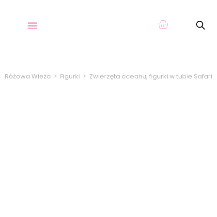
O KARTACH
Różowa Wieża
>
Figurki
>
Zwierzęta oceanu, figurki w tubie Safari L