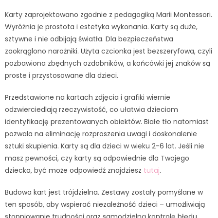
Karty zaprojektowano zgodnie z pedagogiką Marii Montessori.
Wyróżnia je prostota i estetyka wykonania. Karty są duże,
sztywne i nie odbijają światła. Dla bezpieczeństwa
zaokrąglono narożniki. Użyta czcionka jest bezszeryfowa, czyli
pozbawiona zbędnych ozdobników, a końcówki jej znaków są
proste i przystosowane dla dzieci.
Przedstawione na kartach zdjęcia i grafiki wiernie
odzwierciedlają rzeczywistość, co ułatwia dzieciom
identyfikację prezentowanych obiektów. Białe tło natomiast
pozwala na eliminację rozproszenia uwagi i doskonalenie
sztuki skupienia. Karty są dla dzieci w wieku 2-6 lat. Jeśli nie
masz pewności, czy karty są odpowiednie dla Twojego
dziecka, być może odpowiedź znajdziesz
tutaj
.
Budowa kart jest trójdzielna. Zestawy zostały pomyślane w
ten sposób, aby wspierać niezależność dzieci – umożliwiają
stopniowanie trudności oraz samodzielną kontrolę błędu.