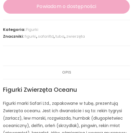
Powiadom o dostępności
Kategoria:
Figurki
Znaczniki:
figurki
,
safariltd
,
tuba
,
zwierzęta
OPIS
Figurki Zwierzęta Oceanu
Figurki marki Safari Ltd., zapakowane w tubę, prezentują
Zwierzęta oceanu. Jest ich dwanaście i są to: rekin tygrysi
(żarłacz), lew morski, rozgwiazda, humbak (długopłetwiec
oceaniczny), delfin, orleń (skrzydlak), pingwin, rekin młot
(głowomłot), kaszalot, żółw, ośmiornica i węgorz murenowy