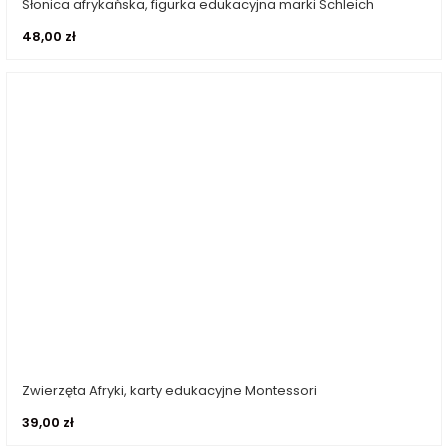
Słonica afrykańska, figurka edukacyjna marki Schleich
Dodaj do koszyka
48,00
zł
Zwierzęta Afryki, karty edukacyjne Montessori
Dodaj do koszyka
39,00
zł