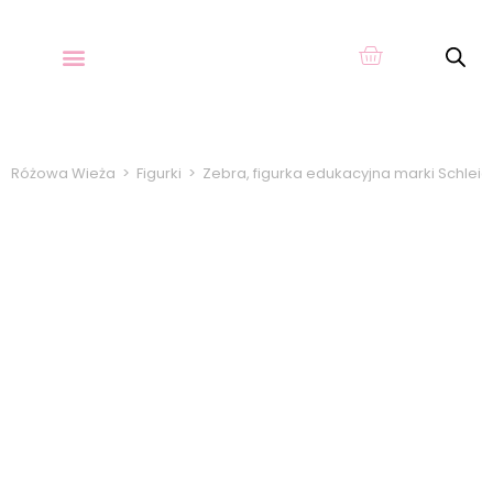
O KARTACH
Różowa Wieża
>
Figurki
>
Zebra, figurka edukacyjna marki Schleic