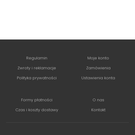
Regulamin
Moje konto
Zwroty i reklamacje
Zamówienia
Polityka prywatności
Ustawienia konta
Formy płatności
O nas
Czas i koszty dostawy
Kontakt