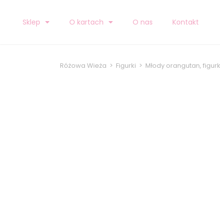
Sklep
O kartach
O nas
Kontakt
Różowa Wieża
>
Figurki
>
Młody orangutan, figur