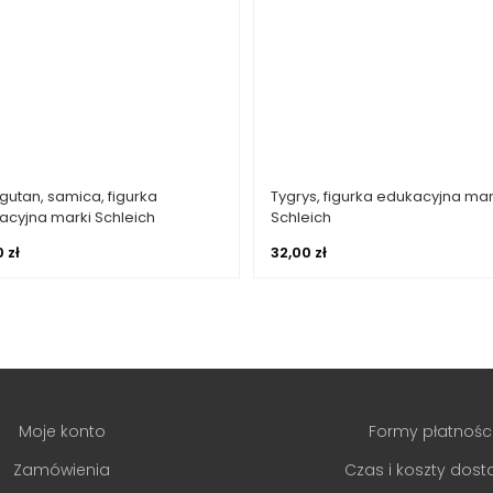
gutan, samica, figurka
Tygrys, figurka edukacyjna mar
Dowiedz się więcej
Dowiedz się więcej
acyjna marki Schleich
Schleich
0
zł
32,00
zł
Moje konto
Formy płatnośc
Zamówienia
Czas i koszty dos