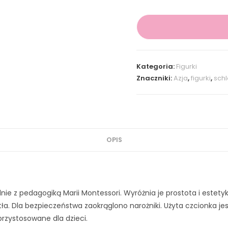
Kategoria:
Figurki
Znaczniki:
Azja
,
figurki
,
schl
OPIS
e z pedagogiką Marii Montessori. Wyróżnia je prostota i estetyk
atła. Dla bezpieczeństwa zaokrąglono narożniki. Użyta czcionka 
przystosowane dla dzieci.