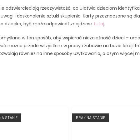
rnie odzwierciedlają rzeczywistość, co ułatwia dzieciom identyfi
wagi i doskonalenie sztuki skupienia. Karty przeznaczone są dla d
go dziecka, być może odpowiedź znajdziesz
tutaj
.
 pomyślane w ten sposób, aby wspierać niezależność dzieci – umo
ać można przede wszystkim w pracy i zabawie na bazie lekcji tró
 pozwalają również na inne sposoby użytkowania, o czym więcej 
NA STANIE
BRAK NA STANIE