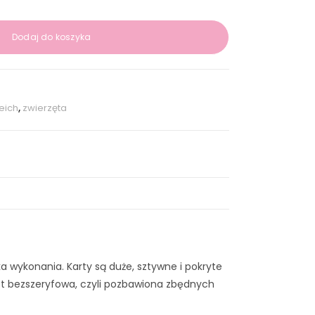
Dodaj do koszyka
eich
,
zwierzęta
a wykonania. Karty są duże, sztywne i pokryte
jest bezszeryfowa, czyli pozbawiona zbędnych