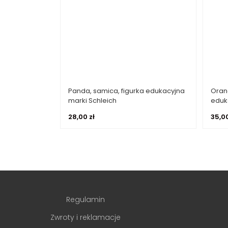
Panda, samica, figurka edukacyjna
Oran
Dowiedz się więcej
marki Schleich
eduk
28,00
zł
35,0
Regulamin
Zwroty i reklamacje