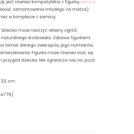
ji, jest również kompatybilna z figurką
samicy
żliwość zamontowania młodego na matce).
nież w komplecie z samicą.
k dziecko może tworzyć własny ogród
 naturalnego środowiska. Zabawa figurkami
na temat danego zwierzęcia, jego rozmiarów,
amieszkiwania. Figurka może również stać się
przygód dziecka. Nie ogranicza nas nic poza
 3,5 cm
 14776)