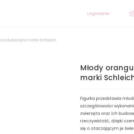
Logowanie
ka edukacyjna marki Schleich
Młody orangu
marki Schleic
Figurka przedstawia młode
szczegółowości wykonan
zwierzęta oraz ich budowę
rzeczywistość, dzięki cz
się o otaczającym je świe