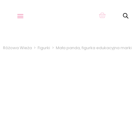
O KARTACH
Różowa Wieża
>
Figurki
>
Mała panda, figurka edukacyjna marki S