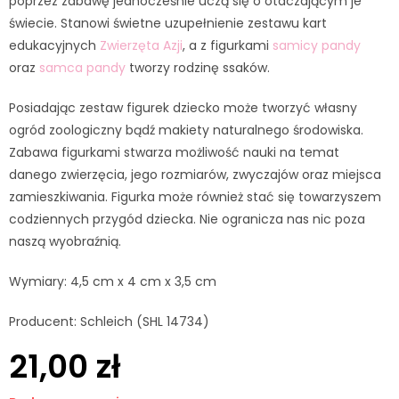
poprzez zabawę jednocześnie uczą się o otaczającym je
świecie. Stanowi świetne uzupełnienie zestawu kart
edukacyjnych
Zwierzęta Azji
, a z figurkami
samicy pandy
oraz
samca pandy
tworzy rodzinę ssaków.
Posiadając zestaw figurek dziecko może tworzyć własny
ogród zoologiczny bądź makiety naturalnego środowiska.
Zabawa figurkami stwarza możliwość nauki na temat
danego zwierzęcia, jego rozmiarów, zwyczajów oraz miejsca
zamieszkiwania. Figurka może również stać się towarzyszem
codziennych przygód dziecka. Nie ogranicza nas nic poza
naszą wyobraźnią.
Wymiary: 4,5 cm x 4 cm x 3,5 cm
Producent: Schleich (SHL 14734)
21,00
zł