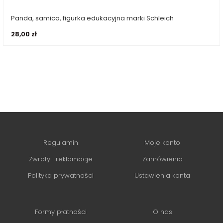
Panda, samica, figurka edukacyjna marki Schleich
Dowiedz się więcej
28,00
zł
Regulamin
Moje konto
Zwroty i reklamacje
Zamówienia
Polityka prywatności
Ustawienia konta
Formy płatności
O nas