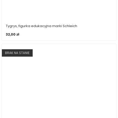
Tygrys, figurka edukacyjna marki Schleich
Dowiedz się więcej
32,00
zł
BRAK NA STANIE