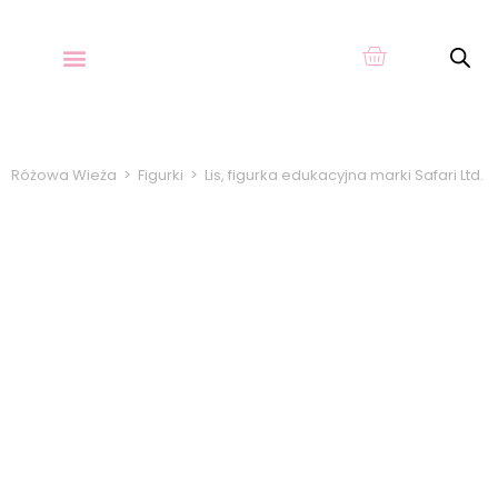
O KARTACH
Różowa Wieża
>
Figurki
>
Lis, figurka edukacyjna marki Safari Ltd.