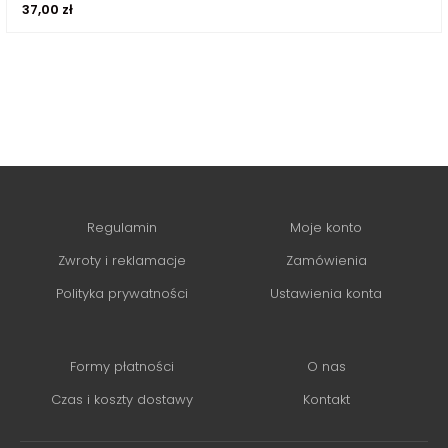
37,00
zł
Regulamin
Moje konto
Zwroty i reklamacje
Zamówienia
Polityka prywatności
Ustawienia konta
Formy płatności
O nas
Czas i koszty dostawy
Kontakt