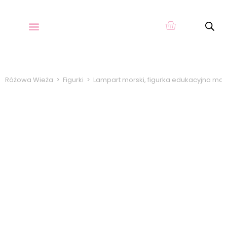
O KARTACH
Różowa Wieża
>
Figurki
>
Lampart morski, figurka edukacyjna marki