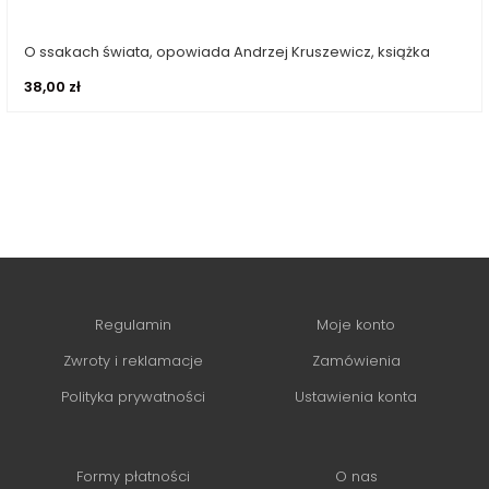
O ssakach świata, opowiada Andrzej Kruszewicz, książka
Dowiedz się więcej
38,00
zł
Regulamin
Moje konto
Zwroty i reklamacje
Zamówienia
Polityka prywatności
Ustawienia konta
Formy płatności
O nas