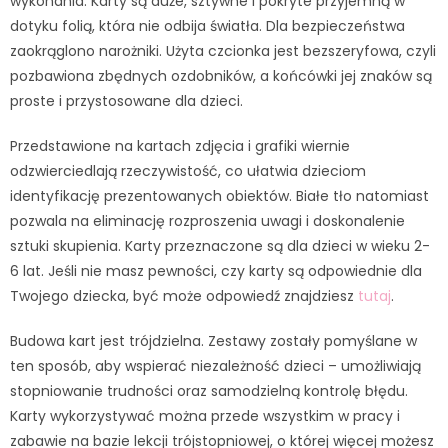
wykonania. Karty są duże, sztywne i pokryte przyjemną w
dotyku folią, która nie odbija światła. Dla bezpieczeństwa
zaokrąglono narożniki. Użyta czcionka jest bezszeryfowa, czyli
pozbawiona zbędnych ozdobników, a końcówki jej znaków są
proste i przystosowane dla dzieci.
Przedstawione na kartach zdjęcia i grafiki wiernie
odzwierciedlają rzeczywistość, co ułatwia dzieciom
identyfikację prezentowanych obiektów. Białe tło natomiast
pozwala na eliminację rozproszenia uwagi i doskonalenie
sztuki skupienia. Karty przeznaczone są dla dzieci w wieku 2-
6 lat. Jeśli nie masz pewności, czy karty są odpowiednie dla
Twojego dziecka, być może odpowiedź znajdziesz
tutaj
.
Budowa kart jest trójdzielna. Zestawy zostały pomyślane w
ten sposób, aby wspierać niezależność dzieci – umożliwiają
stopniowanie trudności oraz samodzielną kontrolę błędu.
Karty wykorzystywać można przede wszystkim w pracy i
zabawie na bazie lekcji trójstopniowej, o której więcej możesz