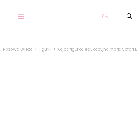
O KARTACH
Różowa Wieża
>
Figurki
>
Kojot, figurka edukacyjna marki Safari Ltd