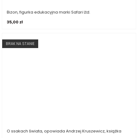
Bizon, figurka edukacyjna marki Safari Ltd.
Dodaj do koszyka
35,00
zł
BRAK NA STANIE
O ssakach świata, opowiada Andrzej Kruszewicz, książka
Dowiedz się więcej