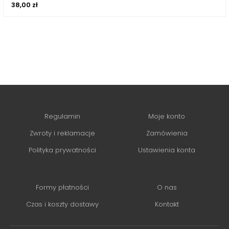
38,00
zł
Regulamin
Moje konto
Zwroty i reklamacje
Zamówienia
Polityka prywatności
Ustawienia konta
Formy płatności
O nas
Czas i koszty dostawy
Kontakt