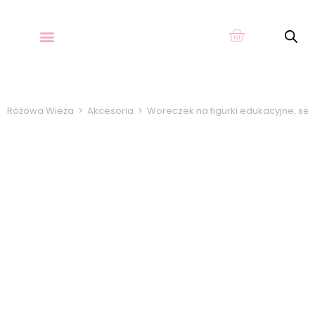
O KARTACH
Różowa Wieża
>
Akcesoria
>
Woreczek na figurki edukacyjne, se