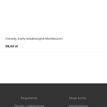
Owady, karty edukacyjne Montessori
Dodaj do koszyka
38,00
zł
Regulamin
Moje konto
Zwroty i reklamacje
Zamówienia