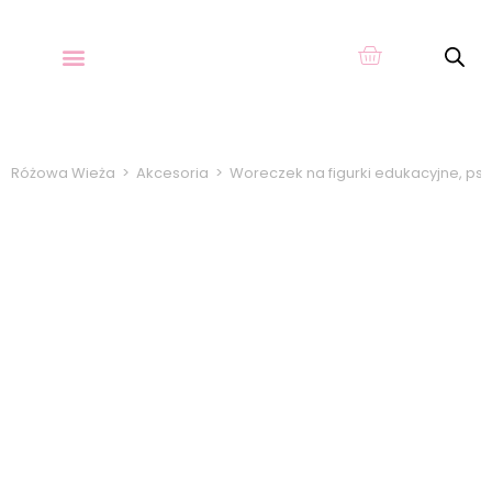
O KARTACH
Różowa Wieża
>
Akcesoria
>
Woreczek na figurki edukacyjne, ps