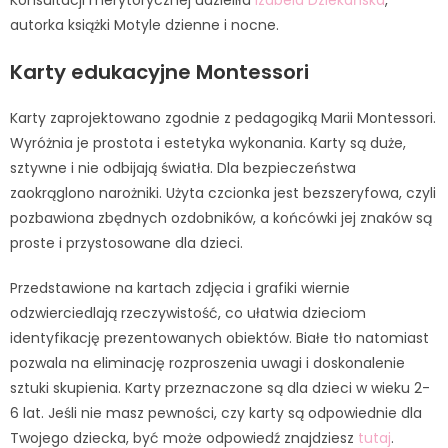
Konsultacji merytorycznej udzieliła
Izabela Dziekańska
,
autorka książki Motyle dzienne i nocne.
Karty edukacyjne Montessori
Karty zaprojektowano zgodnie z pedagogiką Marii Montessori.
Wyróżnia je prostota i estetyka wykonania. Karty są duże,
sztywne i nie odbijają światła. Dla bezpieczeństwa
zaokrąglono narożniki. Użyta czcionka jest bezszeryfowa, czyli
pozbawiona zbędnych ozdobników, a końcówki jej znaków są
proste i przystosowane dla dzieci.
Przedstawione na kartach zdjęcia i grafiki wiernie
odzwierciedlają rzeczywistość, co ułatwia dzieciom
identyfikację prezentowanych obiektów. Białe tło natomiast
pozwala na eliminację rozproszenia uwagi i doskonalenie
sztuki skupienia. Karty przeznaczone są dla dzieci w wieku 2-
6 lat. Jeśli nie masz pewności, czy karty są odpowiednie dla
Twojego dziecka, być może odpowiedź znajdziesz
tutaj
.