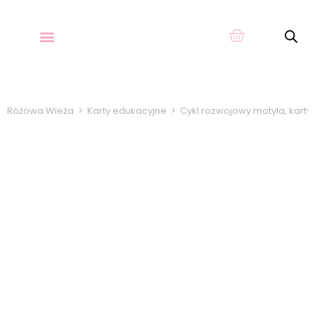
O KARTACH
Różowa Wieża
>
Karty edukacyjne
>
Cykl rozwojowy motyla, karty