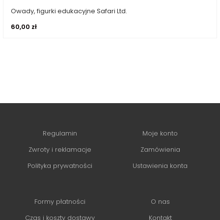
Owady, figurki edukacyjne Safari Ltd.
Dodaj do koszyka
60,00
zł
Regulamin
Moje konto
Zwroty i reklamacje
Zamówienia
Polityka prywatności
Ustawienia konta
Formy płatności
O nas
Czas i koszty dostawy
Kontakt