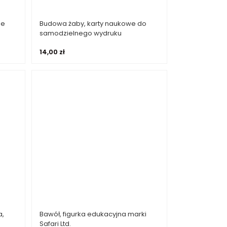
ne
Budowa żaby, karty naukowe do
Dodaj do koszyka
samodzielnego wydruku
14,00
zł
a,
Bawół, figurka edukacyjna marki
Dodaj do koszyka
Safari Ltd.