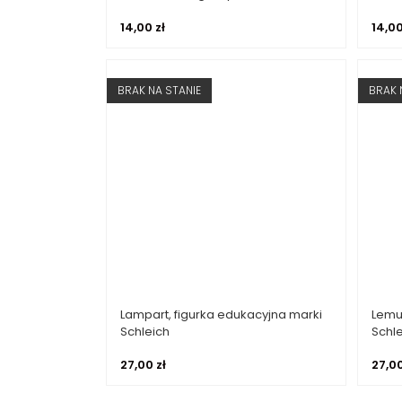
14,00
zł
14,0
BRAK NA STANIE
BRAK 
Lampart, figurka edukacyjna marki
Lemu
Dowiedz się więcej
Schleich
Schl
27,00
zł
27,0