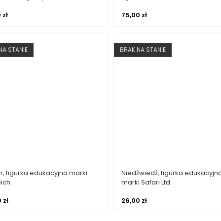
0
zł
75,00
zł
NA STANIE
BRAK NA STANIE
r, figurka edukacyjna marki
Niedźwiedź, figurka edukacyjn
Dowiedz się więcej
Dowiedz się więcej
eich
marki Safari Ltd.
0
zł
26,00
zł