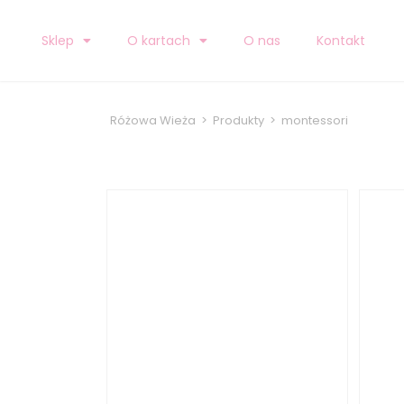
Sklep
O kartach
O nas
Kontakt
Różowa Wieża
>
Produkty
>
montessori