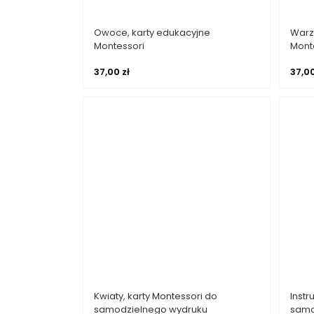
Owoce, karty edukacyjne
Warz
Dodaj do koszyka
Montessori
Mont
37,00
zł
37,0
Kwiaty, karty Montessori do
Instr
Dodaj do koszyka
samodzielnego wydruku
samo