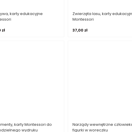
ywa, karty edukacyjne
Zwierzęta lasu, karty edukacyj
Dodaj do koszyka
Dowiedz się więcej
essori
Montessori
0
zł
37,00
zł
umenty, karty Montessori do
Narządy wewnętrzne człowiek
Dodaj do koszyka
Dodaj do koszyka
dzielnego wydruku
figurki w woreczku