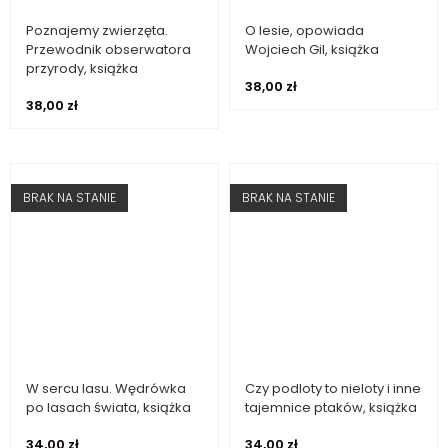
Poznajemy zwierzęta.
O lesie, opowiada
Dodaj do koszyka
Dowiedz się więcej
Przewodnik obserwatora
Wojciech Gil, książka
przyrody, książka
38,00
zł
38,00
zł
BRAK NA STANIE
BRAK NA STANIE
W sercu lasu. Wędrówka
Czy podloty to nieloty i inne
Dowiedz się więcej
Dowiedz się więcej
po lasach świata, książka
tajemnice ptaków, książka
34,00
zł
34,00
zł