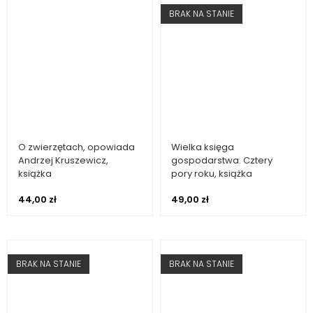
BRAK NA STANIE
O zwierzętach, opowiada
Wielka księga
Dodaj do koszyka
Dowiedz się więcej
Andrzej Kruszewicz,
gospodarstwa. Cztery
książka
pory roku, książka
44,00
zł
49,00
zł
BRAK NA STANIE
BRAK NA STANIE