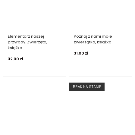
Elementarz naszej
Poznaj z nami małe
Dowiedz się więcej
Dowiedz się więcej
przyrody. Zwierzęta,
zwierzątka, książka
książka
31,00
zł
32,00
zł
BRAK NA STANIE