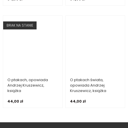
BRAK NA STANIE
O ptakach, opowiada
O ptakach świata,
Dowiedz się więcej
Dodaj do koszyka
Andrzej Kruszewicz,
opowiada Andrzej
książka
Kruszewicz, książka
44,00
zł
44,00
zł