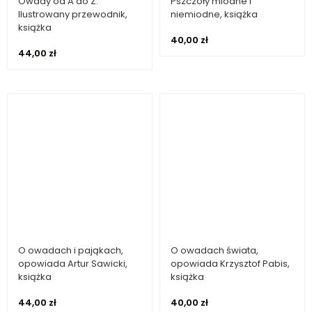
Owady od A do Z.
Pszczoły miodne i
Dowiedz się więcej
Dodaj do koszyka
Ilustrowany przewodnik,
niemiodne, książka
książka
40,00
zł
44,00
zł
O owadach i pająkach,
O owadach świata,
Dodaj do koszyka
Dodaj do koszyka
opowiada Artur Sawicki,
opowiada Krzysztof Pabis,
książka
książka
44,00
zł
40,00
zł