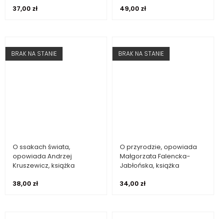
37,00
zł
49,00
zł
BRAK NA STANIE
BRAK NA STANIE
O ssakach świata,
O przyrodzie, opowiada
Dowiedz się więcej
Dowiedz się więcej
opowiada Andrzej
Małgorzata Falencka-
Kruszewicz, książka
Jabłońska, książka
38,00
zł
34,00
zł