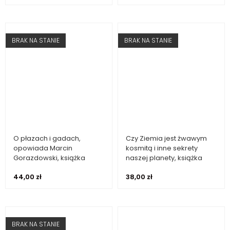
BRAK NA STANIE
BRAK NA STANIE
O płazach i gadach,
Czy Ziemia jest żwawym
Dowiedz się więcej
Dowiedz się więcej
opowiada Marcin
kosmitą i inne sekrety
Gorazdowski, książka
naszej planety, książka
44,00
zł
38,00
zł
BRAK NA STANIE