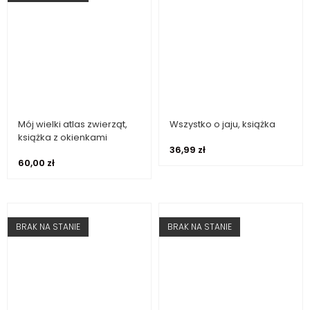
Mój wielki atlas zwierząt,
Wszystko o jaju, książka
Dowiedz się więcej
Dodaj do koszyka
książka z okienkami
36,99
zł
60,00
zł
BRAK NA STANIE
BRAK NA STANIE