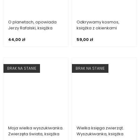
O planetach, opowiada
Odkrywamy kosmos,
Dowiedz się więcej
Dowiedz się więcej
Jerzy Rafalski, książka
książka z okienkami
44,00
zł
59,00
zł
BRAK NA STANIE
BRAK NA STANIE
Moja wielka wyszukiwanka.
Wielka księga zwierząt.
Dowiedz się więcej
Dowiedz się więcej
Zwierzęta świata, książka
Wyszukiwanka, książka